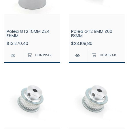
Polea GT2 15MM Z24
Polea GT2 9MM Z60
E5MM
E8MM
$13.270,40
$23.108,80