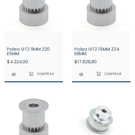
Polea GT2 9MM Z20
Polea GT2 15MM Z24
E5MM
E8MM
$4.224,00
$17.828,80