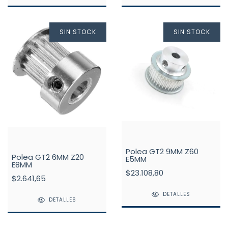
SIN STOCK
SIN STOCK
Polea GT2 9MM Z60
Polea GT2 6MM Z20
E5MM
E8MM
$23.108,80
$2.641,65
DETALLES
DETALLES