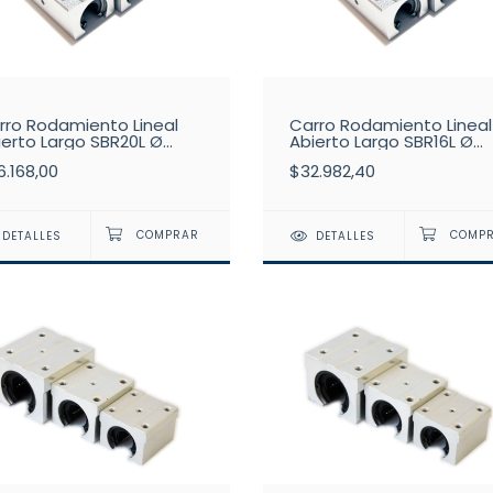
rro Rodamiento Lineal
Carro Rodamiento Lineal
ierto Largo SBR20L Ø
Abierto Largo SBR16L Ø
0mm
16mm
6.168,00
$32.982,40
DETALLES
DETALLES