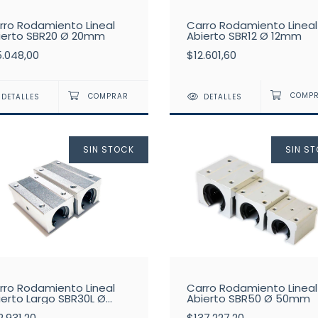
Carro Rodamiento Lineal
rro Rodamiento Lineal
Abierto SBR12 Ø 12mm
ierto SBR20 Ø 20mm
$12.601,60
5.048,00
DETALLES
DETALLES
SIN STOCK
SIN S
rro Rodamiento Lineal
Carro Rodamiento Lineal
ierto Largo SBR30L Ø
Abierto SBR50 Ø 50mm
0mm
.931,20
$137.227,20