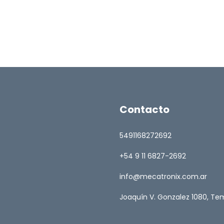
Contacto
5491168272692
+54 9 11 6827-2692
info@mecatronix.com.ar
Joaquín V. Gonzalez 1080, Tem