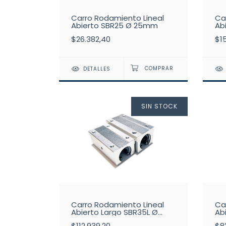
Carro Rodamiento Lineal
Ca
Abierto SBR25 Ø 25mm
Ab
$26.382,40
$1
DETALLES
SIN STOCK
Carro Rodamiento Lineal
Ca
Abierto Largo SBR35L Ø
Ab
35mm
3
$112.939,20
$82