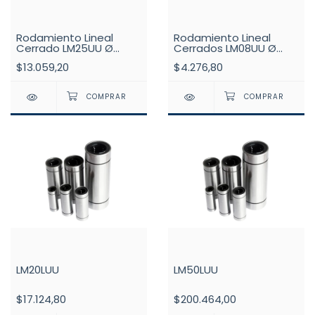
Rodamiento Lineal
Rodamiento Lineal
Cerrado LM25UU Ø
Cerrados LM08UU Ø
25mm
08mm
$13.059,20
$4.276,80
LM20LUU
LM50LUU
$17.124,80
$200.464,00