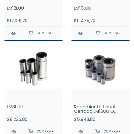
LM12LUU
LM10LUU
$12.091,20
$11.475,20
LM8LUU
Rodamiento Lineal
Cerrado LM16UU Ø
16mm
$8.236,80
$5.948,80