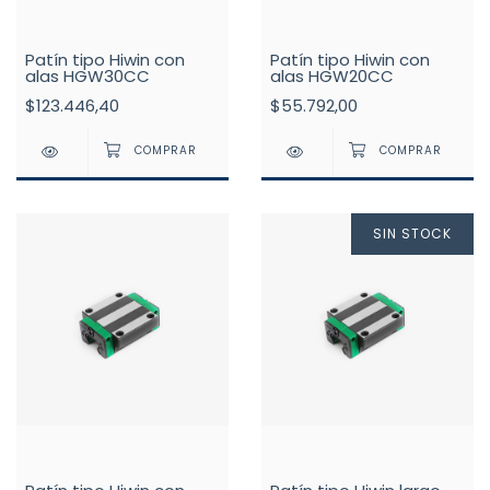
Patín tipo Hiwin con
Patín tipo Hiwin con
alas HGW30CC
alas HGW20CC
$123.446,40
$55.792,00
SIN STOCK